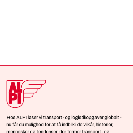
Nunc sed faucibus bibendum feugiat sed interdum. Ipsum
egestas condimentum mi massa. In tincidunt pharetra
consectetur sed duis facilisis metus. Etiam egestas in nec
sed et. Quis lobortis at sit dictum eget nibh tortor
commodo cursus.
Hos ALPI løser vi transport- og logistikopgaver globalt -
nu får du mulighed for at få indblik i de vilkår, historier,
mennesker og tendenser, der former transport- og