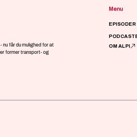
Menu
EPISODER
PODCAST
- nu får du mulighed for at
OM ALPI
 der former transport- og