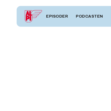
EPISODER
PODCASTEN
KULTUR
Episode 9 - F
arbejdsplads