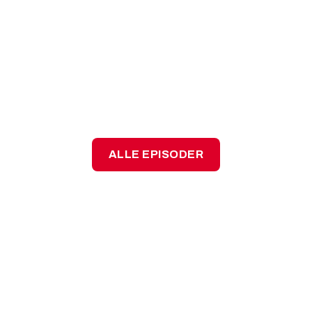
9/2/2026
—
46
min.
INNOVATION
Episode 7 - AI tager ikke
vores jobs – men den ændrer
måden, vi arbejder på
ALLE EPISODER