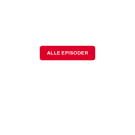
Episode 7 - AI tager ikke vores jobs –
men den ændrer måden, vi arbejder
på
ALLE EPISODER
Følg med i de nyeste
samtaler om logistik,
teknologi og mennesker.