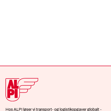
Hver episode giver dig lidt mere indsigt – og lidt
mindre støj. Afspil, lyt med, og tag logistikken
med dig på farten.
HØR ALLE EPISODER HER
Hos ALPI løser vi transport- og logistikopgaver globalt -